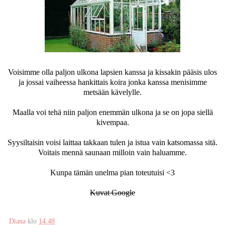
Voisimme olla paljon ulkona lapsien kanssa ja kissakin pääsis ulos
ja jossai vaiheessa hankittais koira jonka kanssa menisimme
metsään kävelylle.
Maalla voi tehä niin paljon enemmän ulkona ja se on jopa siellä
kivempaa.
Syysiltaisin voisi laittaa takkaan tulen ja istua vain katsomassa sitä.
Voitais mennä saunaan milloin vain haluamme.
Kunpa tämän unelma pian toteutuisi <3
Kuvat Google
Diana
klo
14.48